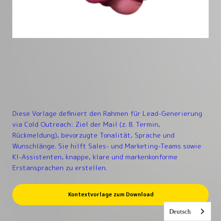
Diese Vorlage definiert den Rahmen für Lead-Generierung
via Cold Outreach: Ziel der Mail (z. B. Termin,
Rückmeldung), bevorzugte Tonalität, Sprache und
Wunschlänge. Sie hilft Sales- und Marketing-Teams sowie
KI-Assistenten, knappe, klare und markenkonforme
Erstansprachen zu erstellen.
Kontextvorlage zum Download
Deutsch