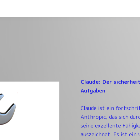
Claude: Der sicherhei
Aufgaben
Claude ist ein fortschr
Anthropic, das sich dur
seine exzellente Fähigk
auszeichnet. Es ist ein 