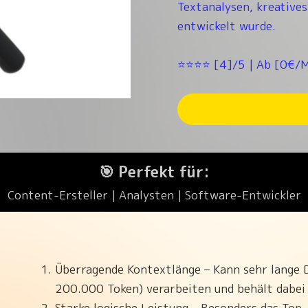
Textanalysen, kreatives
entwickelt wurde.
⭐⭐⭐⭐ [4]/5 | Ab [0€/M
🎯 Perfekt für:
Content-Ersteller | Analysten | Software-Entwickler
Überragende Kontextlänge – Kann sehr lange 
200.000 Token) verarbeiten und behält dabei 
Starke logische Leistung – Besonders das Top-