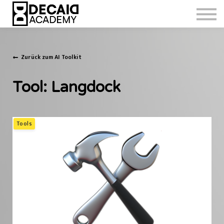
Zurück zum AI Toolkit
Tool: Langdock
Tools