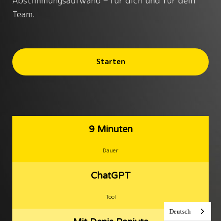
Abstimmungsaufwand – für dich und für dein
Team.
Starten
9 Minuten
Dauer
ChatGPT
Tool
Deutsch