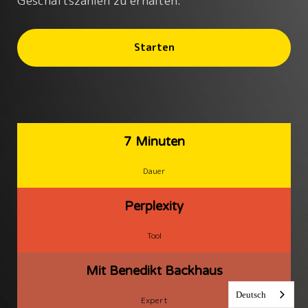
Geschäftszahlen zu erhalten.
Starten
7 Minuten
Dauer
Perplexity
Tool
Mit Benedikt Backhaus
Deutsch
Expert