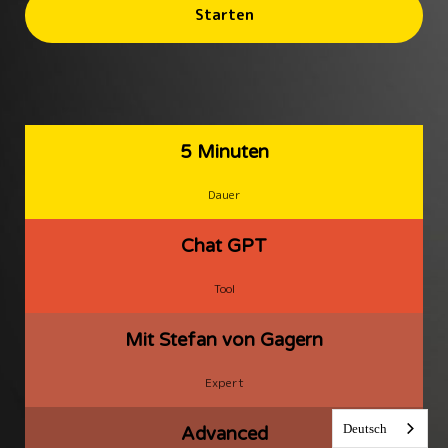
Starten
5 Minuten
Dauer
Chat GPT
Tool
Mit Stefan von Gagern
Expert
Deutsch
Advanced