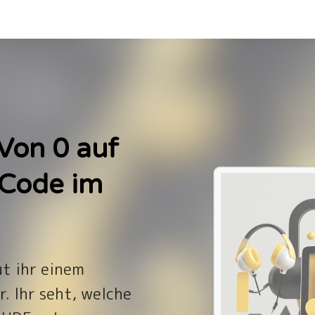
 Von 0 auf
 Code im
ut ihr einem
r. Ihr seht, welche