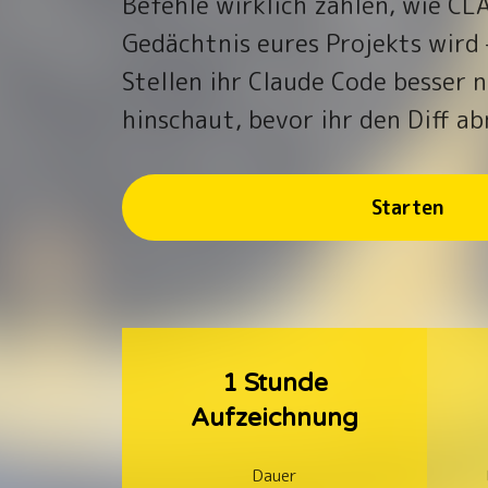
Befehle wirklich zählen, wie C
Gedächtnis eures Projekts wird
Stellen ihr Claude Code besser
hinschaut, bevor ihr den Diff ab
Starten
1 Stunde
Aufzeichnung
Dauer