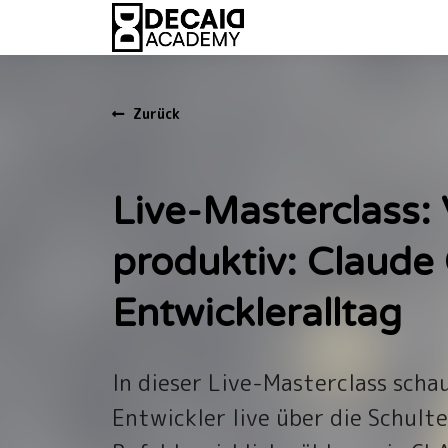
Zurück
Live-Masterclass:
produktiv: Claude
Entwickleralltag
In dieser Live-Masterclass scha
Entwickler live über die Schulte