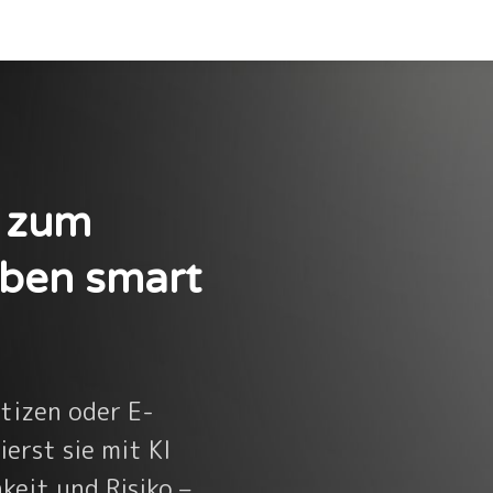
 zum
aben smart
tizen oder E-
ierst sie mit KI
keit und Risiko –