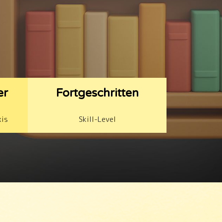
er
Fortgeschritten
xis
Skill-Level