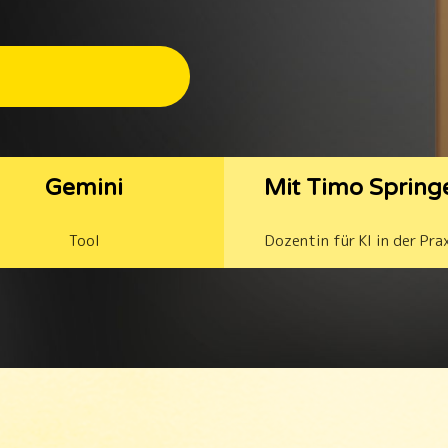
Gemini
Mit Timo Spring
Tool
Dozentin für KI in der Pra