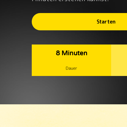
Starten
8 Minuten
Dauer